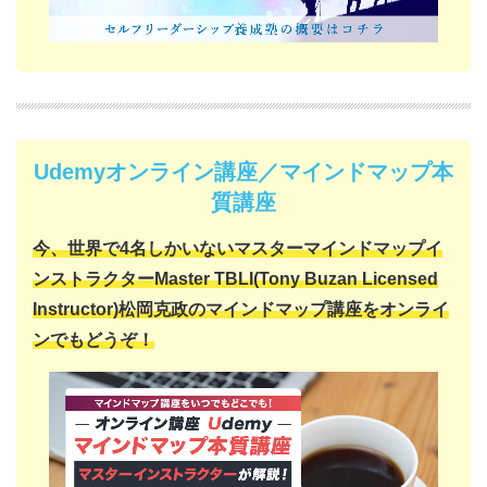
Udemyオンライン講座／マインドマップ本
質講座
今、世界で4名しかいない
マスターマインドマップイ
ンストラクター
Master TBLI(Tony Buzan Licensed
Instructor)
松岡克政の
マインドマップ講座をオンライ
ンでもどうぞ！