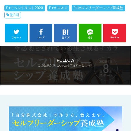
イベントリスト2020
オススメ
セルフリーダーシップ養成塾
塾8期
ツイート
シェア
はてブ
送る
Pocket
FOLLOW