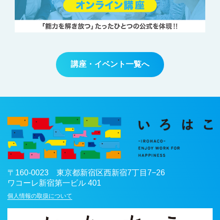
講座・イベント一覧へ
〒
160-0023
東京都
新宿区
西新宿7丁目7−26
ワコーレ新宿第一ビル 401
個人情報の取扱について