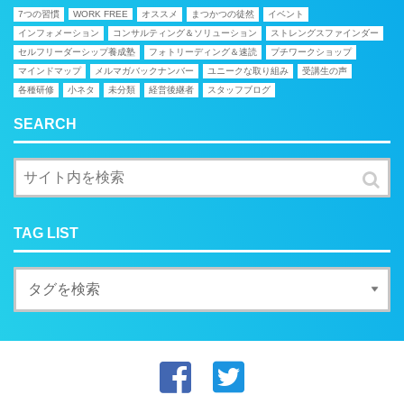
7つの習慣
WORK FREE
オススメ
まつかつの徒然
イベント
インフォメーション
コンサルティング＆ソリューション
ストレングスファインダー
セルフリーダーシップ養成塾
フォトリーディング＆速読
プチワークショップ
マインドマップ
メルマガバックナンバー
ユニークな取り組み
受講生の声
各種研修
小ネタ
未分類
経営後継者
スタッフブログ
SEARCH
TAG LIST