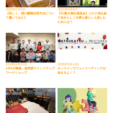
2022年2月4日
2021年9月8日
【珍しく、僕の書籍活用方法につい
【SL塾８期生座談会】コロナ渦を経
て書いてみた】
て自分らしく仕事も暮らしも楽しむ
ためには？
2018年4月13日
2020年5月14日
5月6日開催：超実践マインドマップ
オンラインでフォトリーディングが
ワークショップ
始まるよ！？