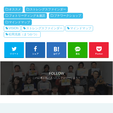
オススメ
ストレングスファインダー
フォトリーディング＆速読
プチワークショップ
マインドマップ
VISION
ストレングスファインダー
マインドマップ
松岡克政（まつかつ）
ツイート
シェア
はてブ
送る
Pocket
FOLLOW