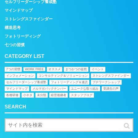
セルフリーダーシップ養成塾
マインドマップ
ストレングスファインダー
構造思考
フォトリーディング
七つの習慣
CATEGORY LIST
7つの習慣
WORK FREE
オススメ
まつかつの徒然
イベント
インフォメーション
コンサルティング＆ソリューション
ストレングスファインダー
セルフリーダーシップ養成塾
フォトリーディング＆速読
プチワークショップ
マインドマップ
メルマガバックナンバー
ユニークな取り組み
受講生の声
各種研修
小ネタ
未分類
経営後継者
スタッフブログ
SEARCH