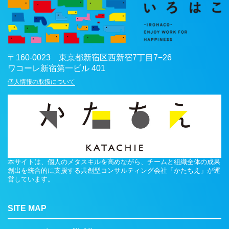
〒
160-0023
東京都
新宿区
西新宿7丁目7−26
ワコーレ新宿第一ビル 401
個人情報の取扱について
本サイトは、個人のメタスキルを高めながら、チームと組織全体の成果
創出を統合的に支援する共創型コンサルティング会社「かたちえ」が運
営しています。
SITE MAP