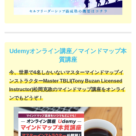
Udemyオンライン講座／マインドマップ本
質講座
今、世界で4名しかいない
マスターマインドマップイ
ンストラクター
Master TBLI(Tony Buzan Licensed
Instructor)
松岡克政の
マインドマップ講座をオンライ
ンでもどうぞ！