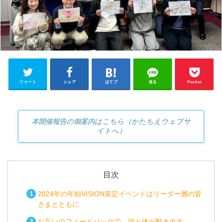
ツイート
シェア
はてブ
送る
Pocket
本開催報告の御案内はこちら（かたちえウェブサ
イトへ）
目次
2024年の年始VISION策定イベントはリーダー層の皆
さまとともに
お互いのフィードバックで、頭と体が動き出す