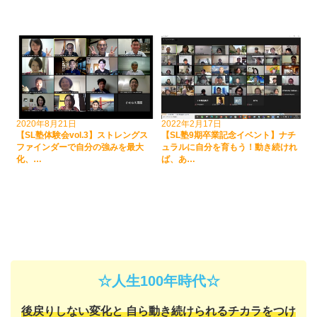
2020年8月21日
2022年2月17日
【SL塾体験会vol.3】ストレングス
【SL塾9期卒業記念イベント】ナチ
ファインダーで自分の強みを最大
ュラルに自分を育もう！動き続けれ
化、…
ば、あ…
☆人生100年時代☆
後戻りしない変化と
自ら動き続けられるチカラをつけ