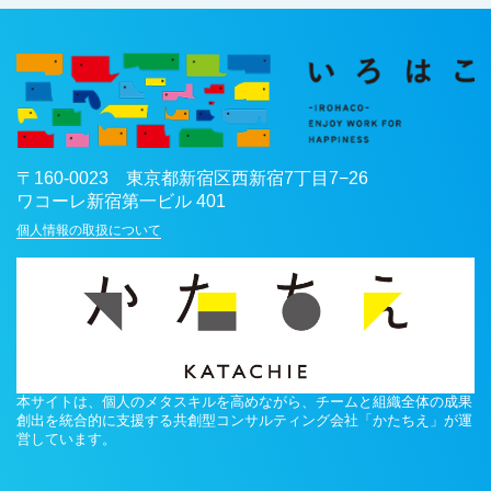
〒
160-0023
東京都
新宿区
西新宿7丁目7−26
ワコーレ新宿第一ビル 401
個人情報の取扱について
本サイトは、個人のメタスキルを高めながら、チームと組織全体の成果
創出を統合的に支援する共創型コンサルティング会社「かたちえ」が運
営しています。