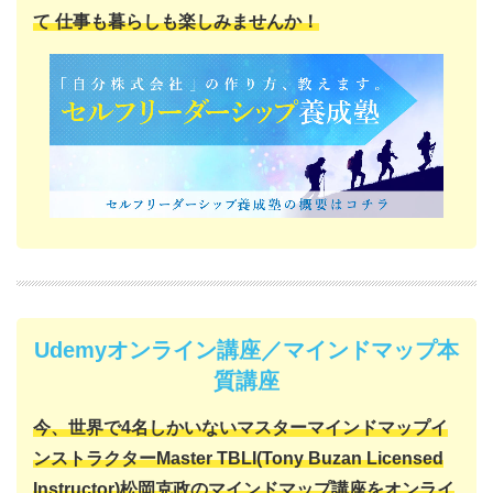
て
仕事も暮らしも楽しみませんか！
Udemyオンライン講座／マインドマップ本
質講座
今、世界で4名しかいない
マスターマインドマップイ
ンストラクター
Master TBLI(Tony Buzan Licensed
Instructor)
松岡克政の
マインドマップ講座をオンライ