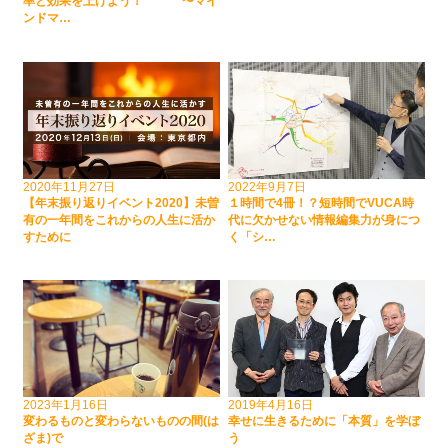
率と効果を上げよう！ 〜マイ
ンドマ…
2020年11月27日
2022年9月7日
【年末振り返りイベント2020】未曽
１時間で4冊！？短時間でVUCA時
有の一年間をこれからの人生に活か
代に欠かせない情報編集力が身につ
すために
く「シ…
2023年1月16日
2019年4月16日
変わるものと変わらないものの間(は
幸せに生きるために「本質」を学ぼ
ざま)で
う