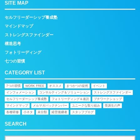
SITE MAP
セルフリーダーシップ養成塾
マインドマップ
ストレングスファインダー
構造思考
フォトリーディング
七つの習慣
CATEGORY LIST
7つの習慣
WORK FREE
オススメ
まつかつの徒然
イベント
インフォメーション
コンサルティング＆ソリューション
ストレングスファインダー
セルフリーダーシップ養成塾
フォトリーディング＆速読
プチワークショップ
マインドマップ
メルマガバックナンバー
ユニークな取り組み
受講生の声
各種研修
小ネタ
未分類
経営後継者
スタッフブログ
SEARCH