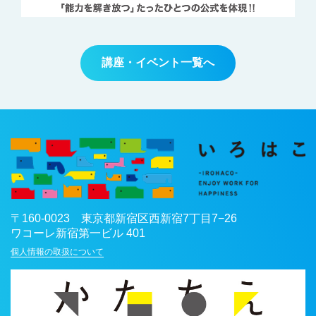
講座・イベント一覧へ
〒
160-0023
東京都
新宿区
西新宿7丁目7−26
ワコーレ新宿第一ビル 401
個人情報の取扱について