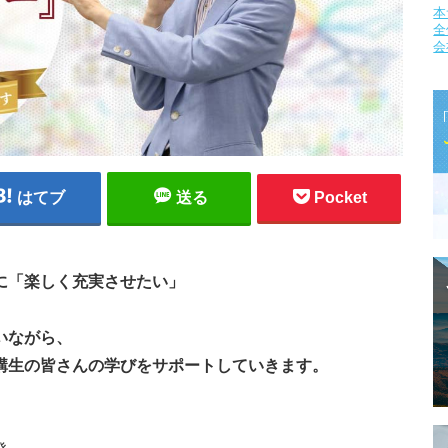
本
全
会
はてブ
送る
Pocket
に「楽しく充実させたい」
いながら、
講生の皆さんの学びをサポートしていきます。