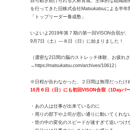
自ら動き続けられる人材育成、主体的な組織開
を行ってきた旧株式会社Matsukatsuによる半
「トップリーダー養成塾」
いよいよ2019年第７期の第一回VISON合宿が、
9月7日（土）—８日（日）に始まりました！
（濃密な2日間の脳のストレッチ体験、お疲れ
→https://matsukatsu.com/archives/10612）
※日程が合わなかった、２日間は無理だったけ
10月６日（日）にも初回VISON合宿（1Day
・あの人は仕事が出来ているのに
・周りの部下や上司が思い通りに動いてくれな
・世の中の変化のスピードが速すぎて追いつけ