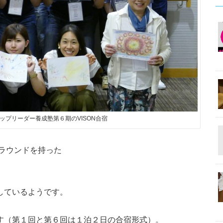
ップリーダー養成塾第６期のVISON合宿
グラウンドを持った
しているようです。
す（第１回と第６回は１泊２日の合宿形式）。