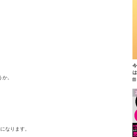
うか。
。
目になります。