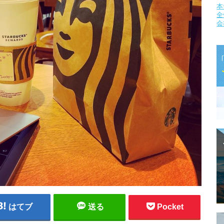
本
全
会
はてブ
送る
Pocket