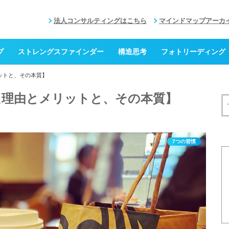
法人コンサルティングはこちら
マインドマップアーカ
プ
ストレングスファインダー
構造思考
フォトリーディング
ットと、その本質】
た理由とメリットと、その本質】
7つの習慣