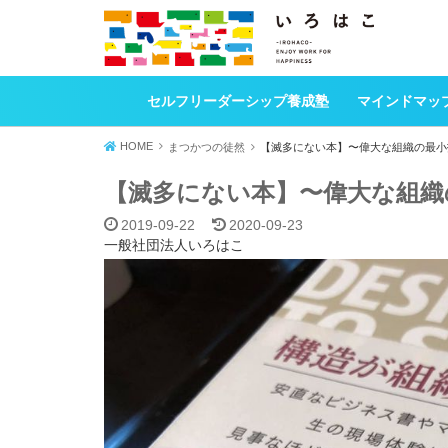
セルフリーダーシップ養成塾
マインドマッ
HOME
まつかつの徒然
【滅多にない本】〜偉大な組織の最小
【滅多にない本】〜偉大な組織
2019-09-22
2020-09-23
一般社団法人いろはこ