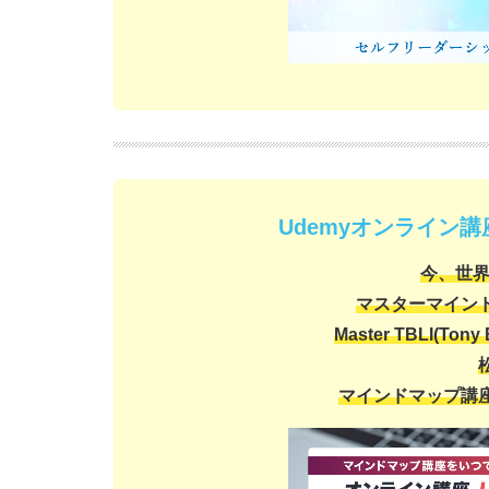
Udemyオンライン
今、世界
マスターマイン
Master TBLI(Tony 
マインドマップ講