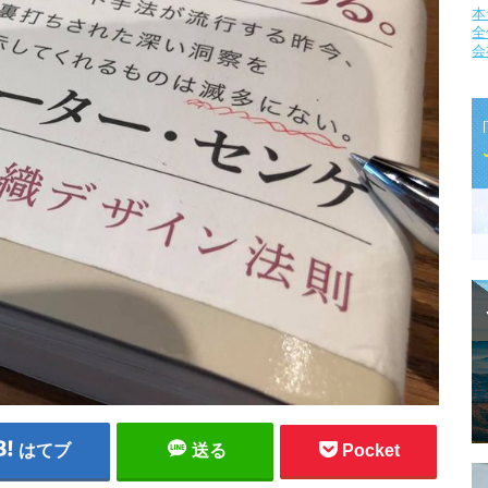
本
全
会
はてブ
送る
Pocket