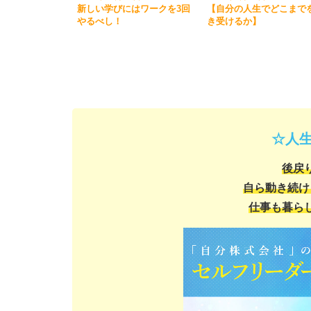
新しい学びにはワークを3回
【自分の人生でどこまで
やるべし！
き受けるか】
☆人生
後戻
自ら動き続け
仕事も暮ら