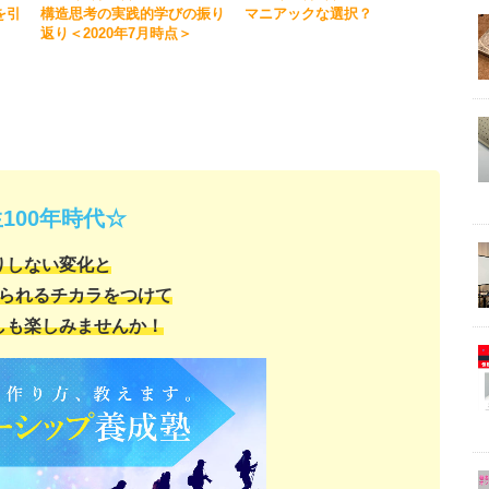
を引
構造思考の実践的学びの振り
マニアックな選択？
返り＜2020年7月時点＞
100年時代☆
りしない変化と
られるチカラをつけて
しも楽しみませんか！