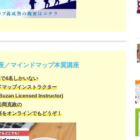
講座／マインドマップ本質講座
で4名しかいない
ドマップインストラクター
Buzan Licensed Instructor)
松岡克政の
座をオンラインでもどうぞ！