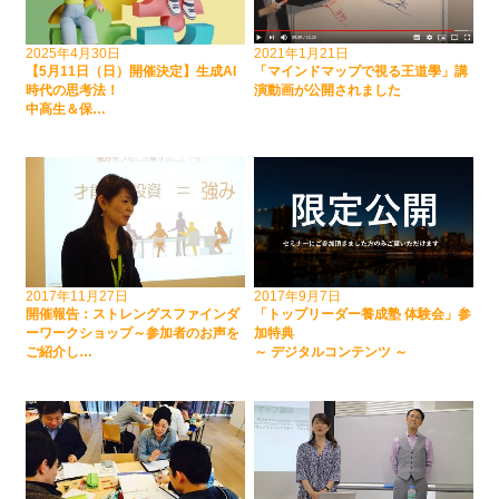
2025年4月30日
2021年1月21日
【5月11日（日）開催決定】生成AI
「マインドマップで視る王道學」講
時代の思考法！
演動画が公開されました
中高生＆保…
2017年11月27日
2017年9月7日
開催報告：ストレングスファインダ
「トップリーダー養成塾 体験会」参
ーワークショップ～参加者のお声を
加特典
ご紹介し…
～ デジタルコンテンツ ～