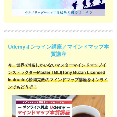
Udemyオンライン講座／マインドマップ本
質講座
今、世界で4名しかいない
マスターマインドマップイ
ンストラクター
Master TBLI(Tony Buzan Licensed
Instructor)
松岡克政の
マインドマップ講座をオンライ
ンでもどうぞ！