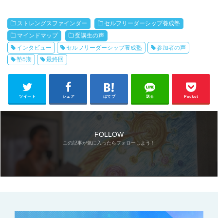
ストレングスファインダー
セルフリーダーシップ養成塾
マインドマップ
受講生の声
インタビュー
セルフリーダーシップ養成塾
参加者の声
塾5期
最終回
ツイート
シェア
はてブ
送る
Pocket
FOLLOW