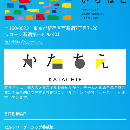
〒
160-0023
東京都
新宿区
西新宿7丁目7−26
ワコーレ新宿第一ビル 401
個人情報の取扱について
本サイトは、個人のメタスキルを高めながら、チームと組織全体の成果
創出を統合的に支援する共創型コンサルティング会社「かたちえ」が運
営しています。
SITE MAP
セルフリーダーシップ養成塾