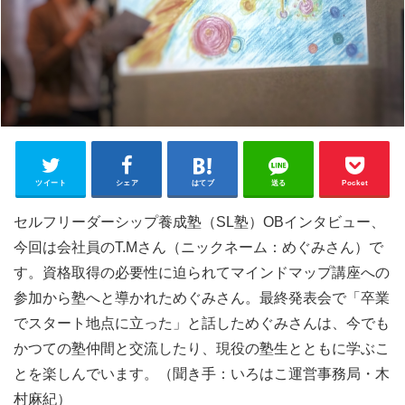
ツイート
シェア
はてブ
送る
Pocket
セルフリーダーシップ養成塾（SL塾）OBインタビュー、
今回は会社員のT.Mさん（ニックネーム：めぐみさん）で
す。資格取得の必要性に迫られてマインドマップ講座への
参加から塾へと導かれためぐみさん。最終発表会で「卒業
でスタート地点に立った」と話しためぐみさんは、今でも
かつての塾仲間と交流したり、現役の塾生とともに学ぶこ
とを楽しんでいます。（聞き手：いろはこ運営事務局・木
村麻紀）