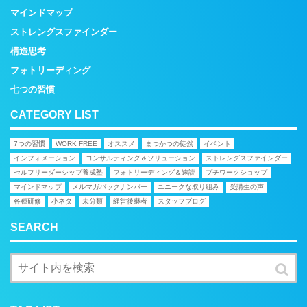
マインドマップ
ストレングスファインダー
構造思考
フォトリーディング
七つの習慣
CATEGORY LIST
7つの習慣
WORK FREE
オススメ
まつかつの徒然
イベント
インフォメーション
コンサルティング＆ソリューション
ストレングスファインダー
セルフリーダーシップ養成塾
フォトリーディング＆速読
プチワークショップ
マインドマップ
メルマガバックナンバー
ユニークな取り組み
受講生の声
各種研修
小ネタ
未分類
経営後継者
スタッフブログ
SEARCH