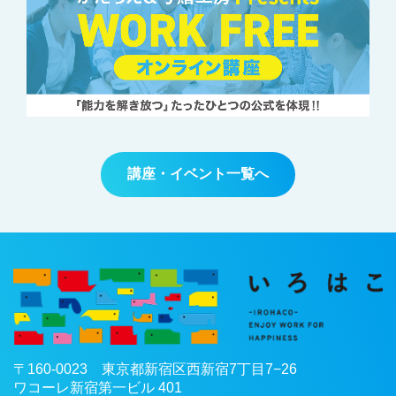
講座・イベント一覧へ
〒
160-0023
東京都
新宿区
西新宿7丁目7−26
ワコーレ新宿第一ビル 401