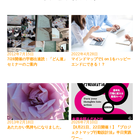
2012年7月15日
2022年4月28日
7/28開催の宇都出速読：「どん速」
マインドマップで1 on 1をハッピー
セミナーのご案内
エンドにできる！？
2013年2月18日
2026年7月10日
あたたかい気持ちになりました。
【8月21日、22日開催！】『プロジ
ェクトマップ行動設計法』半日実践
ワー…