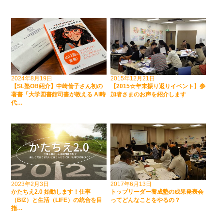
2024年8月19日
2015年12月21日
【SL塾OB紹介】中崎倫子さん初の
【2015☆年末振り返りイベント】参
著書「大学図書館司書が教える AI時
加者さまのお声を紹介します
代…
2023年2月3日
2017年6月13日
かたちえ2.0 始動します！仕事
トップリーダー養成塾の成果発表会
（BIZ）と生活（LIFE）の統合を目
ってどんなことをやるの？
指…