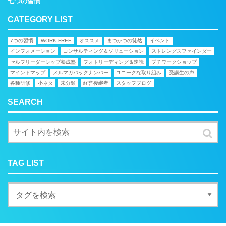
七つの習慣
CATEGORY LIST
7つの習慣
WORK FREE
オススメ
まつかつの徒然
イベント
インフォメーション
コンサルティング＆ソリューション
ストレングスファインダー
セルフリーダーシップ養成塾
フォトリーディング＆速読
プチワークショップ
マインドマップ
メルマガバックナンバー
ユニークな取り組み
受講生の声
各種研修
小ネタ
未分類
経営後継者
スタッフブログ
SEARCH
TAG LIST