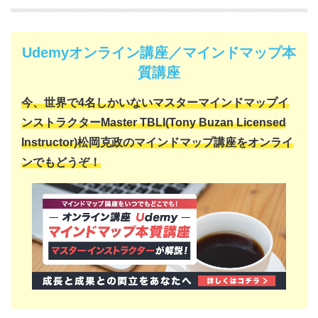
Udemyオンライン講座／マインドマップ本
質講座
今、世界で4名しかいない
マスターマインドマップイ
ンストラクター
Master TBLI(Tony Buzan Licensed
Instructor)
松岡克政の
マインドマップ講座をオンライ
ンでもどうぞ！