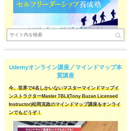
Udemyオンライン講座／マインドマップ本
質講座
今、世界で4名しかいない
マスターマインドマップイ
ンストラクター
Master TBLI(Tony Buzan Licensed
Instructor)
松岡克政の
マインドマップ講座をオンライ
ンでもどうぞ！