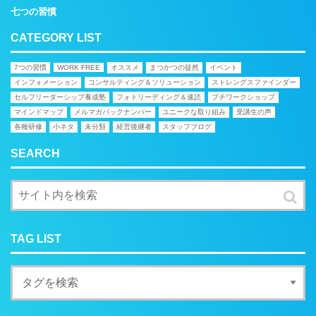
七つの習慣
CATEGORY LIST
7つの習慣
WORK FREE
オススメ
まつかつの徒然
イベント
インフォメーション
コンサルティング＆ソリューション
ストレングスファインダー
セルフリーダーシップ養成塾
フォトリーディング＆速読
プチワークショップ
マインドマップ
メルマガバックナンバー
ユニークな取り組み
受講生の声
各種研修
小ネタ
未分類
経営後継者
スタッフブログ
SEARCH
TAG LIST