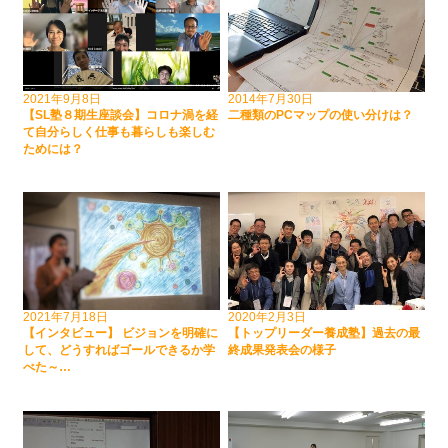
2021年9月8日
2014年7月30日
【SL塾８期生座談会】コロナ渦を経
二種類のPCマップの使い分けは？
て自分らしく仕事も暮らしも楽しむ
ためには？
2021年7月18日
2020年2月3日
【インタビュー】 ビジョンを明確に
【トップリーダー養成塾】過去の最
して、どうすればゴールできるか学
終成果発表会の様子
べた～…