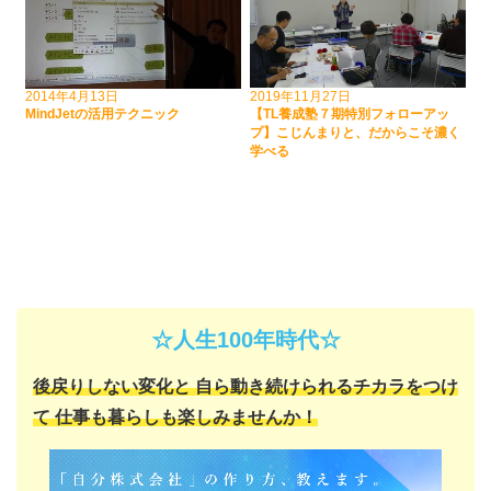
2014年4月13日
2019年11月27日
MindJetの活用テクニック
【TL養成塾７期特別フォローアッ
プ】こじんまりと、だからこそ濃く
学べる
☆人生100年時代☆
後戻りしない変化と
自ら動き続けられるチカラをつけ
て
仕事も暮らしも楽しみませんか！