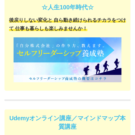
☆人生100年時代☆
後戻りしない変化と
自ら動き続けられるチカラをつけ
て
仕事も暮らしも楽しみませんか！
Udemyオンライン講座／マインドマップ本
質講座