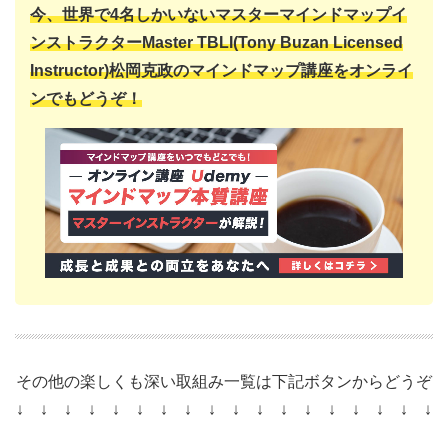
今、世界で4名しかいない
マスターマインドマップイ
ンストラクター
Master TBLI(Tony Buzan Licensed
Instructor)
松岡克政の
マインドマップ講座をオンライ
ンでもどうぞ！
その他の楽しくも深い取組み一覧は下記ボタンからどうぞ
↓ ↓ ↓ ↓ ↓ ↓ ↓ ↓ ↓ ↓ ↓ ↓ ↓ ↓ ↓ ↓ ↓ ↓