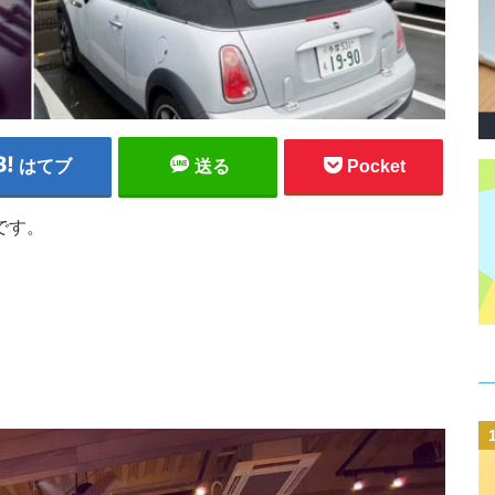
はてブ
送る
Pocket
です。
。