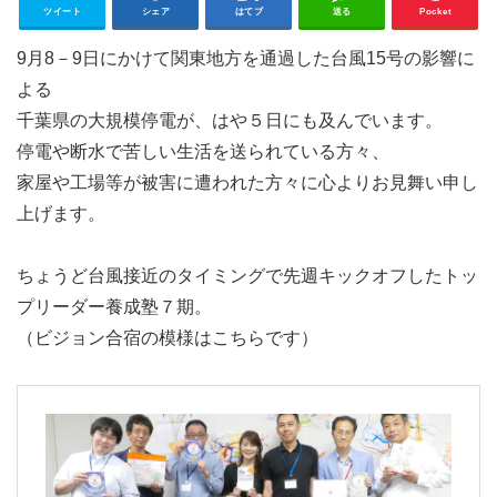
ツイート
シェア
はてブ
送る
Pocket
9月8－9日にかけて関東地方を通過した台風15号の影響に
よる
千葉県の大規模停電が、はや５日にも及んでいます。
停電や断水で苦しい生活を送られている方々、
家屋や工場等が被害に遭われた方々に心よりお見舞い申し
上げます。
ちょうど台風接近のタイミングで先週キックオフしたトッ
プリーダー養成塾７期。
（ビジョン合宿の模様はこちらです）