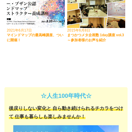
2021年6月17日
2015年6月8日
マインドマップの最高峰講座、つい
まつかつメタ企画塾 1day講座 vol.3
に開催！
～参加者様のお声を紹介
☆人生100年時代☆
後戻りしない変化と
自ら動き続けられるチカラをつけ
て
仕事も暮らしも楽しみませんか！