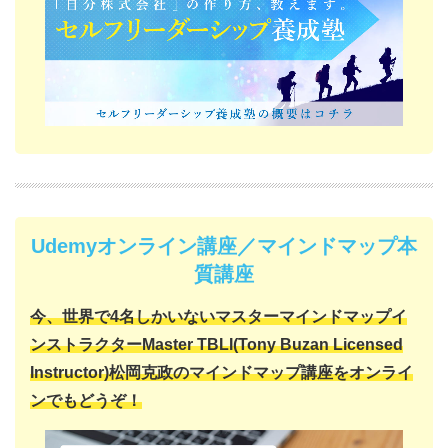
Udemyオンライン講座／マインドマップ本
質講座
今、世界で4名しかいない
マスターマインドマップイ
ンストラクター
Master TBLI(Tony Buzan Licensed
Instructor)
松岡克政の
マインドマップ講座をオンライ
ンでもどうぞ！