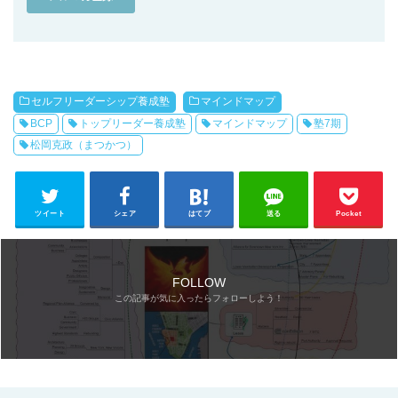
セルフリーダーシップ養成塾
マインドマップ
BCP
トップリーダー養成塾
マインドマップ
塾7期
松岡克政（まつかつ）
ツイート
シェア
はてブ
送る
Pocket
FOLLOW