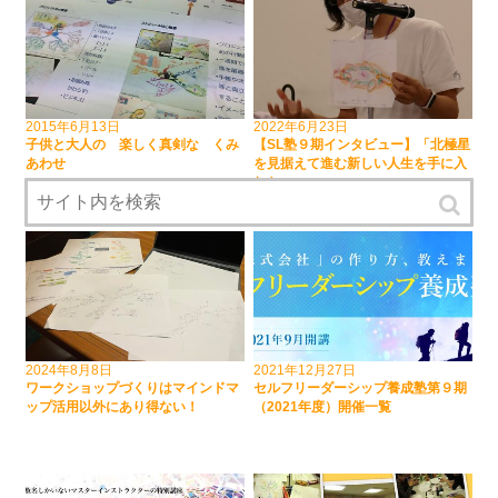
2015年6月13日
2022年6月23日
子供と大人の 楽しく真剣な くみ
【SL塾９期インタビュー】「北極星
あわせ
を見据えて進む新しい人生を手に入
れた」…
2024年8月8日
2021年12月27日
ワークショップづくりはマインドマ
セルフリーダーシップ養成塾第９期
ップ活用以外にあり得ない！
（2021年度）開催一覧