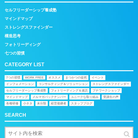
セルフリーダーシップ養成塾
マインドマップ
ストレングスファインダー
構造思考
フォトリーディング
七つの習慣
CATEGORY LIST
7つの習慣
WORK FREE
オススメ
まつかつの徒然
イベント
インフォメーション
コンサルティング＆ソリューション
ストレングスファインダー
セルフリーダーシップ養成塾
フォトリーディング＆速読
プチワークショップ
マインドマップ
メルマガバックナンバー
ユニークな取り組み
受講生の声
各種研修
小ネタ
未分類
経営後継者
スタッフブログ
SEARCH