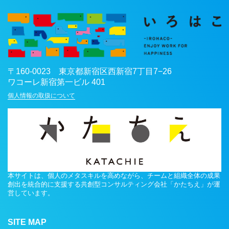
〒
160-0023
東京都
新宿区
西新宿7丁目7−26
ワコーレ新宿第一ビル 401
個人情報の取扱について
本サイトは、個人のメタスキルを高めながら、チームと組織全体の成果
創出を統合的に支援する共創型コンサルティング会社「かたちえ」が運
営しています。
SITE MAP