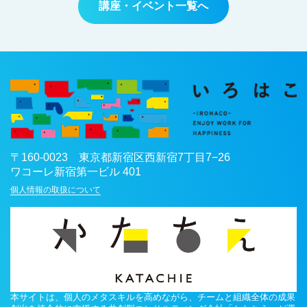
講座・イベント一覧へ
〒
160-0023
東京都
新宿区
西新宿7丁目7−26
ワコーレ新宿第一ビル 401
個人情報の取扱について
本サイトは、個人のメタスキルを高めながら、チームと組織全体の成果