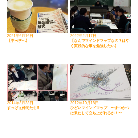
2021年6月16日
2022年2月17日
【学べ学べ】
【なんでマインドマップなの？はや
く実践的な事を勉強したい】
2014年3月28日
2012年10月18日
すっげぇ仲間たち!!
ひどいマインドマップ 〜まつかつ
は果たして立ち上がれるか！〜