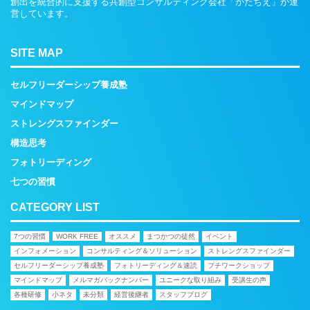
創出を統合的に支援する共創型コンサルティング会社「かたちえ」が運
営しています。
SITE MAP
セルフリーダーシップ養成塾
マインドマップ
ストレングスファインダー
構造思考
フォトリーディング
七つの習慣
CATEGORY LIST
7つの習慣
WORK FREE
オススメ
まつかつの徒然
イベント
インフォメーション
コンサルティング＆ソリューション
ストレングスファインダー
セルフリーダーシップ養成塾
フォトリーディング＆速読
プチワークショップ
マインドマップ
メルマガバックナンバー
ユニークな取り組み
受講生の声
各種研修
小ネタ
未分類
経営後継者
スタッフブログ