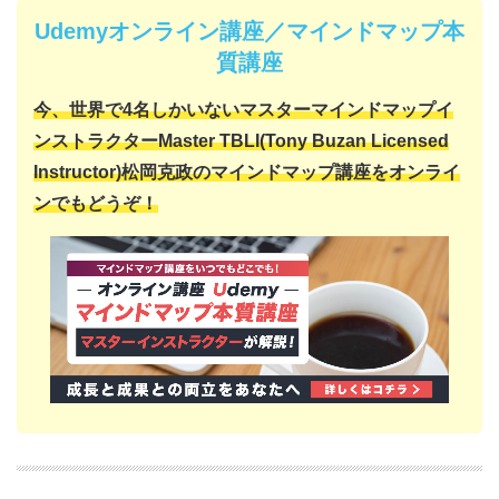
Udemyオンライン講座／マインドマップ本
質講座
今、世界で4名しかいない
マスターマインドマップイ
ンストラクター
Master TBLI(Tony Buzan Licensed
Instructor)
松岡克政の
マインドマップ講座をオンライ
ンでもどうぞ！