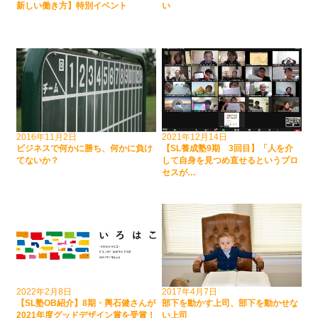
新しい働き方】特別イベント
い
2016年11月2日
2021年12月14日
ビジネスで何かに勝ち、何かに負け
【SL養成塾9期 3回目】「人を介
てないか？
して自身を見つめ直せるというプロ
セスが…
2022年2月8日
2017年4月7日
【SL塾OB紹介】8期・輿石健さんが
部下を動かす上司、部下を動かせな
2021年度グッドデザイン賞を受賞！
い上司