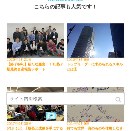
こちらの記事も人気です！
2020年2月21日
2016年3月6日
【終了御礼】新たな船出！！TL塾７
トップリーダーに求められるスキル
期最終合宿報告レポート
とは①
2017年5月30日
2014年6月9日
6/18（日）【成長と成果を手にする
何でも世界一流のものを体験しなさ