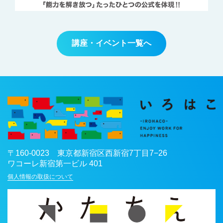
講座・イベント一覧へ
〒
160-0023
東京都
新宿区
西新宿7丁目7−26
ワコーレ新宿第一ビル 401
個人情報の取扱について