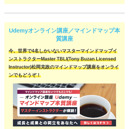
Udemyオンライン講座／マインドマップ本
質講座
今、世界で4名しかいない
マスターマインドマップイ
ンストラクター
Master TBLI(Tony Buzan Licensed
Instructor)
松岡克政の
マインドマップ講座をオンライ
ンでもどうぞ！