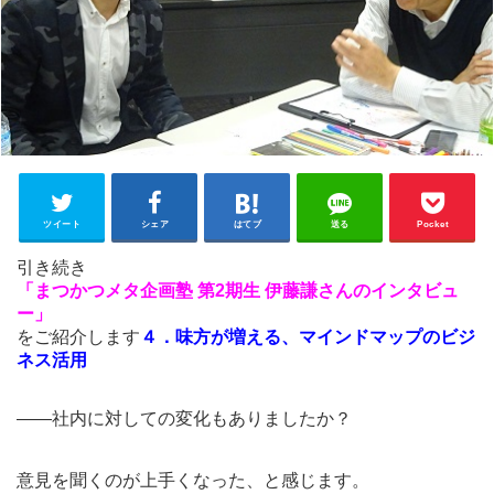
ツイート
シェア
はてブ
送る
Pocket
引き続き
「まつかつメタ企画塾 第2期生 伊藤謙さんのインタビュ
ー」
をご紹介します
４．味方が増える、マインドマップのビジ
ネス活用
――社内に対しての変化もありましたか？
意見を聞くのが上手くなった、と感じます。