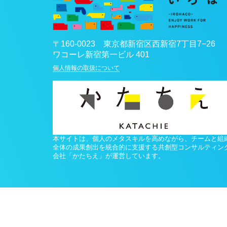
〒
160-0023
東京都
新宿区
西新宿7丁目7−26
ワコーレ新宿第一ビル 401
個人情報の取扱について
本サイトは、個人のメタスキルを高めながら、チームと組
全体の成果創出を統合的に支援する共創型コンサルティン
会社「かたちえ」が運営しています。