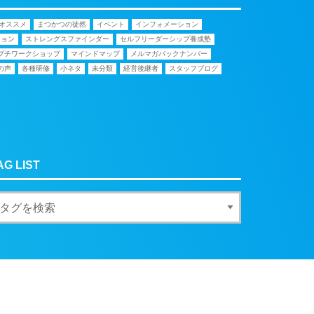
オススメ
まつかつの徒然
イベント
インフォメーション
ション
ストレングスファインダー
セルフリーダーシップ養成塾
プチワークショップ
マインドマップ
メルマガバックナンバー
の声
各種研修
小ネタ
未分類
経営後継者
スタッフブログ
AG LIST